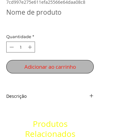
7cd997e275e611efa25566e64daa08c8
Nome de produto
Preço
R$ 0,00
Quantidade
*
Adicionar ao carrinho
Descrição
Descrição indisponível
Produtos
Relacionados