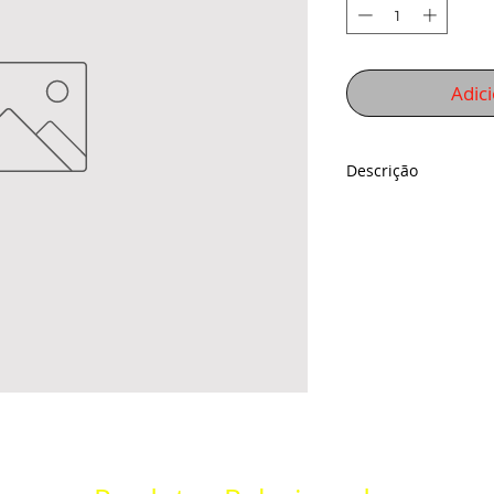
Adic
Descrição
Descrição indisponí