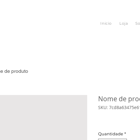
Inicio
Loja
S
 de produto
Nome de pro
SKU: 7cd8a63475e6
Preço
R$ 0,00
Quantidade
*