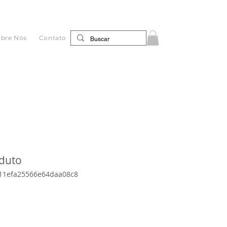
obre Nós
Contato
duto
11efa25566e64daa08c8