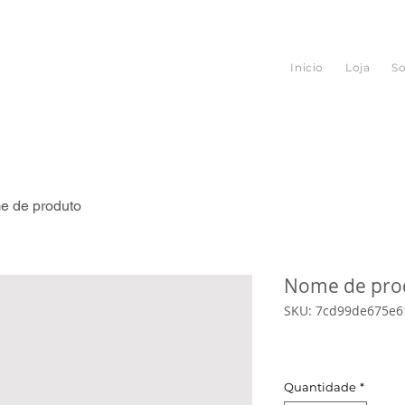
Inicio
Loja
S
 de produto
Nome de pro
SKU: 7cd99de675e6
Preço
R$ 0,00
Quantidade
*