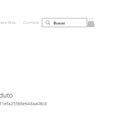
obre Nós
Contato
duto
11efa25566e64daa08c8