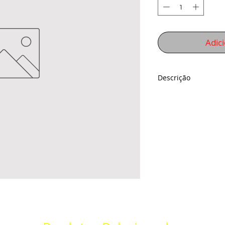
Adic
Descrição
Descrição indisponí